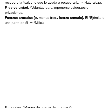
recupere la *salud, o que le ayuda a recuperarla. ≃ Naturaleza.
F. de voluntad.
*Voluntad para imponerse esfuerzos o
privaciones.
Fuerzas armadas [
o
,
menos frec.
, fuerza armada].
El *Ejército o
una parte de él. ⇒ *Milicia.
F. navales.
*Marina de guerra de una nación.