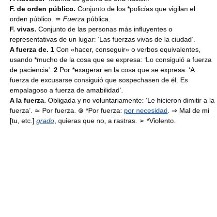
F. de orden público.
Conjunto de los *policías que vigilan el
orden público. ≃
Fuerza
pública.
F. vivas.
Conjunto de las personas más influyentes o
representativas de un lugar: ‘Las fuerzas vivas de la ciudad’.
A fuerza de. 1
Con «hacer, conseguir» o verbos equivalentes,
usando *mucho de la cosa que se expresa: ‘Lo consiguió a fuerza
de paciencia’.
2
Por *exagerar en la cosa que se expresa: ‘A
fuerza de excusarse consiguió que sospechasen de él. Es
empalagoso a fuerza de amabilidad’.
A la fuerza.
Obligada y no voluntariamente: ‘Le hicieron dimitir a la
fuerza’. ≃ Por fuerza. ⊚ *Por fuerza:
por necesidad
. ⇒ Mal de mi
[tu, etc.]
grado
, quieras que no, a rastras. ➢ *Violento.