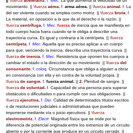
||
\fuerza
aceleratriz.
f.
Mec.
La que aumenta la velocidad de un
movimiento. ||
\fuerza
aérea.
f.
arma aérea.
||
\fuerza
animal.
f.
La
del ser viviente cuando se emplea como motriz. ||
\fuerza
bruta.
f.
La material, en oposición a la que da el derecho o la razón. ||
\fuerza
centrífuga.
f.
Mec.
fuerza
de inercia que se manifiesta en
todo cuerpo hacia fuera cuando se le obliga a describir una
trayectoria curva. Es igual y contraria a la centrípeta. ||
\fuerza
centrípeta.
f.
Mec.
Aquella que es preciso aplicar a un cuerpo
para que, venciendo la inercia, describa una trayectoria curva. ||
\fuerza
de inercia.
f.
Mec.
Resistencia que oponen los cuerpos a
cambiar el estado o la dirección de su movimiento. ||
\fuerza
del
consonante.
f.
coloq.
Circunstancia que obliga a alguien a obrar
en consonancia con ella y en contra de la voluntad propia. ||
\fuerza
de sangre.
f.
fuerza animal.
||
2.
Plenitud de sangre. ||
\fuerza
de voluntad.
f.
Capacidad de una persona para superar
obstáculos o dificultades o para cumplir con sus obligaciones. ||
\fuerza
ejecutiva.
f.
Der.
Calidad de determinados títulos escritos
o de resoluciones judiciales o administrativas que pueden
imponerse mediante vía o juicio ejecutivos. ||
\fuerza
electromotriz.
f.
Electr.
Magnitud física que se mide por la
diferencia de potencial originada entre los extremos de un circuito
abierto o por la corriente que produce en un circuito cerrado. ||