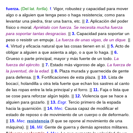
fuerza
.
(Del lat.
fortĭa
).
f.
Vigor, robustez y capacidad para mover
algo o a alguien que tenga peso o haga resistencia; como para
levantar una piedra, tirar una barra, etc. ||
2.
Aplicación del poder
físico o moral.
Apriétalo con fuerza.
Se necesita mucha fuerza
para soportar tantas desgracias.
||
3.
Capacidad para soportar un
peso o resistir un empuje.
La fuerza de unas vigas, de un dique.
||
4.
Virtud y eficacia natural que las cosas tienen en sí. ||
5.
Acto de
obligar a alguien a que asienta a algo, o a que lo haga. ||
6.
Grueso o parte principal, mayor y más fuerte de un todo.
La
fuerza del ejército.
||
7.
Estado más vigoroso de algo.
La fuerza de
la juventud, de la edad.
||
8.
Plaza murada y guarnecida de gente
para defensa. ||
9.
Fortificaciones de esta plaza. ||
10.
Lista de
bocací, holandilla u otra tela fuerte que echan los sastres al canto
de las ropas entre la tela principal y el forro. ||
11.
Faja o lista que
se cose para reforzar algún tejido. ||
12.
Violencia que se hace a
alguien para gozarlo. ||
13.
Esgr.
Tercio primero de la espada
hacia la guarnición. ||
14.
Mec.
Causa capaz de modificar el
estado de reposo o de movimiento de un cuerpo o de deformarlo.
||
15.
Mec.
resistencia
(ǁ que se opone al movimiento de una
máquina). ||
16.
Mil.
Gente de guerra y demás aprestos militares.