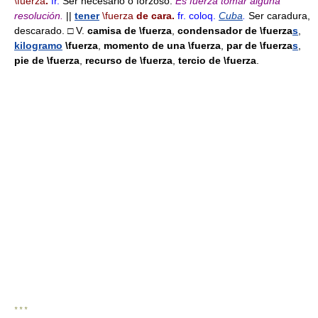
\fuerza
.
fr.
Ser necesario o forzoso.
Es fuerza tomar alguna
resolución.
||
tener
\fuerza
de cara.
fr.
coloq.
Cuba
.
Ser caradura,
descarado. □ V.
camisa de
\fuerza
,
condensador de
\fuerza
s
,
kilogramo
\fuerza
,
momento de una
\fuerza
,
par de
\fuerza
s
,
pie de
\fuerza
,
recurso de
\fuerza
,
tercio de
\fuerza
.
* * *