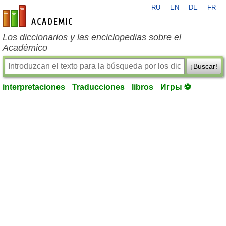
RU
EN
DE
FR
es-academic.com
Los diccionarios y las enciclopedias sobre el
Académico
¡Buscar!
interpretaciones
Traducciones
libros
Игры ⚽