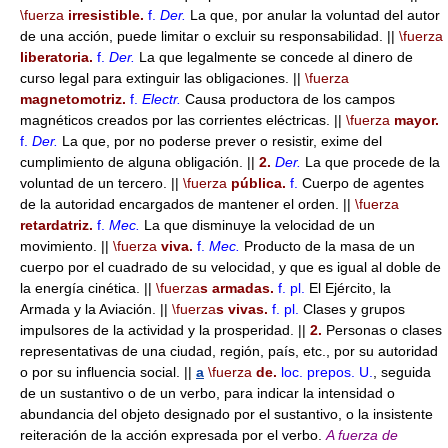
\fuerza
irresistible.
f.
Der.
La que, por anular la voluntad del autor
de una acción, puede limitar o excluir su responsabilidad. ||
\fuerza
liberatoria.
f.
Der.
La que legalmente se concede al dinero de
curso legal para extinguir las obligaciones. ||
\fuerza
magnetomotriz.
f.
Electr.
Causa productora de los campos
magnéticos creados por las corrientes eléctricas. ||
\fuerza
mayor.
f.
Der.
La que, por no poderse prever o resistir, exime del
cumplimiento de alguna obligación. ||
2.
Der.
La que procede de la
voluntad de un tercero. ||
\fuerza
pública.
f.
Cuerpo de agentes
de la autoridad encargados de mantener el orden. ||
\fuerza
retardatriz.
f.
Mec.
La que disminuye la velocidad de un
movimiento. ||
\fuerza
viva.
f.
Mec.
Producto de la masa de un
cuerpo por el cuadrado de su velocidad, y que es igual al doble de
la energía cinética. ||
\fuerza
s armadas.
f.
pl.
El Ejército, la
Armada y la Aviación. ||
\fuerza
s vivas.
f.
pl.
Clases y grupos
impulsores de la actividad y la prosperidad. ||
2.
Personas o clases
representativas de una ciudad, región, país, etc., por su autoridad
o por su influencia social. ||
a
\fuerza
de.
loc. prepos.
U.
, seguida
de un sustantivo o de un verbo, para indicar la intensidad o
abundancia del objeto designado por el sustantivo, o la insistente
reiteración de la acción expresada por el verbo.
A fuerza de