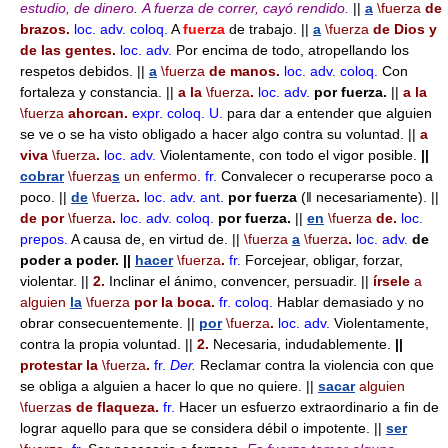
estudio, de dinero.
A fuerza de correr, cayó rendido.
||
a
\fuerza
de
brazos.
loc. adv.
coloq.
A
fuerza
de trabajo. ||
a
\fuerza
de Dios y
de las gentes.
loc. adv.
Por encima de todo, atropellando los
respetos debidos. ||
a
\fuerza
de manos.
loc. adv.
coloq.
Con
fortaleza y constancia. ||
a la
\fuerza
.
loc. adv.
por fuerza.
||
a la
\fuerza
ahorcan.
expr.
coloq.
U.
para dar a entender que alguien
se ve o se ha visto obligado a hacer algo contra su voluntad. ||
a
viva
\fuerza
.
loc. adv.
Violentamente, con todo el vigor posible.
||
cobrar
\fuerza
s
un enfermo.
fr.
Convalecer o recuperarse poco a
poco. ||
de
\fuerza
.
loc. adv.
ant.
por fuerza
(ǁ necesariamente). ||
de por
\fuerza
.
loc. adv.
coloq.
por fuerza.
||
en
\fuerza
de.
loc.
prepos.
A causa de, en virtud de. ||
\fuerza
a
\fuerza
.
loc. adv.
de
poder a poder.
||
hacer
\fuerza
.
fr.
Forcejear, obligar, forzar,
violentar. ||
2.
Inclinar el ánimo, convencer, persuadir. ||
írsele
a
alguien
la
\fuerza
por la boca.
fr.
coloq.
Hablar demasiado y no
obrar consecuentemente. ||
por
\fuerza
.
loc. adv.
Violentamente,
contra la propia voluntad. ||
2.
Necesaria, indudablemente.
||
protestar la
\fuerza
.
fr.
Der.
Reclamar contra la violencia con que
se obliga a alguien a hacer lo que no quiere. ||
sacar
alguien
\fuerza
s de flaqueza.
fr.
Hacer un esfuerzo extraordinario a fin de
lograr aquello para que se considera débil o impotente. ||
ser